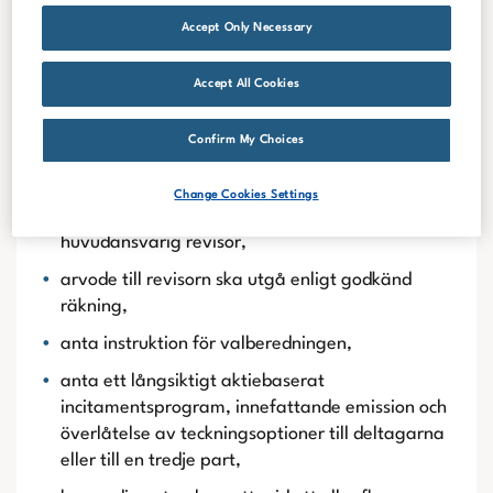
ordföranden och 80 000 kronor vardera till
Accept Only Necessary
övriga ledamöter i revisionsutskottet, samt 100
000 kronor till ordföranden och 50 000 kronor
Accept All Cookies
vardera till övriga ledamöter i
ersättningsutskottet,
Confirm My Choices
omvälja Deloitte AB till revisor för tiden intill
slutet av nästa årsstämma, med den
Change Cookies Settings
auktoriserade revisorn Anneli Pihl som
huvudansvarig revisor,
arvode till revisorn ska utgå enligt godkänd
räkning,
anta instruktion för valberedningen,
anta ett långsiktigt aktiebaserat
incitamentsprogram, innefattande emission och
överlåtelse av teckningsoptioner till deltagarna
eller till en tredje part,