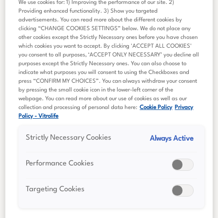
We use cookies for: 1) Improving the performance of our site. 2)
styrelseordförande.
Providing enhanced functionality. 3) Show you targeted
advertisements. You can read more about the different cookies by
Årsstämman fastställde resultat- och balansräkningar för
clicking “CHANGE COOKIES SETTINGS” below. We do not place any
moderbolaget och koncernen samt beslutade om
other cookies except the Strictly Necessary ones before you have chosen
which cookies you want to accept. By clicking 'ACCEPT ALL COOKIES'
vinstutdelning om 1,10 kronor per aktie. Avstämningsdag
you consent to all purposes, ‘ACCEPT ONLY NECESSARY’ you decline all
för utdelningen är torsdagen den 7 maj 2026.
purposes except the Strictly Necessary ones. You can also choose to
Utbetalning beräknas ske tisdagen den 12 maj 2026.
indicate what purposes you will consent to using the Checkboxes and
press “CONFIRM MY CHOICES”. You can always withdraw your consent
Årsstämman beslutade att bevilja ansvarsfrihet för
by pressing the small cookie icon in the lower-left corner of the
webpage. You can read more about our use of cookies as well as our
styrelseledamöterna och verkställande direktören för
collection and processing of personal data here:
Cookie Policy
Privacy
räkenskapsåret 2025.
Policy - Vitrolife
Årsstämman beslutade även att:
Strictly Necessary Cookies
Always Active
godkänna styrelsens ersättningsrapport för
räkenskapsåret 2025,
Performance Cookies
fastställa arvoden till styrelseledamöterna enligt
Targeting Cookies
följande: 1 350 000 kronor till styrelsens
ordförande och 450 000 kronor vardera till
övriga styrelseledamöter, 160 000 kronor till