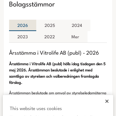
Bolagsstämmor
2026
2025
2024
2023
2022
Mer
Årsstämma i Vitrolife AB (publ) - 2026
Årsstämma i Vitrolife AB (publ) hölls idag tisdagen den 5
maj 2026. Årsstämman beslutade i enlighet med
samtliga av styrelsen och valberedningen framlagda
förslag.
Årsstämman beslutade om omval av styrelseledamöterna
Henrik Blomquist, Karen Lykke Sørensen, Pia Marions och
Jón Sigurdsson samt nyval av Nicklas Hansen och David
This website uses cookies
T. Hansen. Jón Sigurdsson omvaldes till