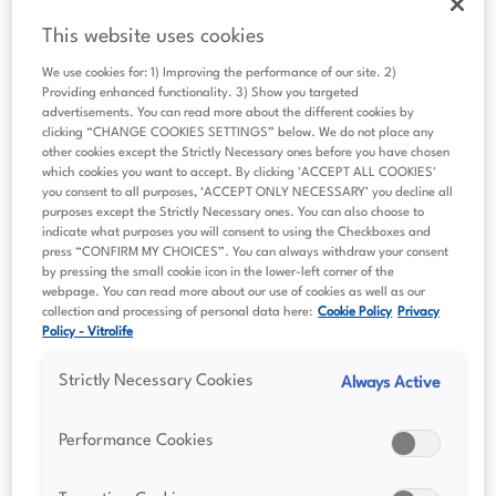
This website uses cookies
Vid årsstämman 2026 omvaldes Deloitte AB till
We use cookies for: 1) Improving the performance of our site. 2)
bolagets revisor på ett år. Huvudansvarig revisor
Providing enhanced functionality. 3) Show you targeted
är auktoriserade revisorn Anneli Pihl.
advertisements. You can read more about the different cookies by
clicking “CHANGE COOKIES SETTINGS” below. We do not place any
other cookies except the Strictly Necessary ones before you have chosen
which cookies you want to accept. By clicking 'ACCEPT ALL COOKIES'
you consent to all purposes, ‘ACCEPT ONLY NECESSARY’ you decline all
Deloitte AB
purposes except the Strictly Necessary ones. You can also choose to
indicate what purposes you will consent to using the Checkboxes and
Södra Hamngatan 53 Box 33 SE-401 20 Göteborg
press “CONFIRM MY CHOICES”. You can always withdraw your consent
by pressing the small cookie icon in the lower-left corner of the
webpage. You can read more about our use of cookies as well as our
Telefon:
+46 75 246 43 00
collection and processing of personal data here:
Cookie Policy
Privacy
Policy - Vitrolife
Strictly Necessary Cookies
Always Active
Performance Cookies
Finansiella rapporter