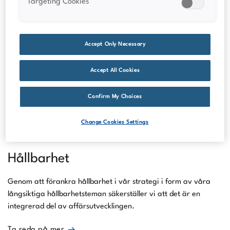
Targeting Cookies
Läs Vitrolife Groups finansiella rapporter, inklusive den
senaste versionen av års- och hållbarhetsredovisningen samt
delårsrapporter.
Accept Only Necessary
Ta reda på mer
Accept All Cookies
Confirm My Choices
Change Cookies Settings
Hållbarhet
Genom att förankra hållbarhet i vår strategi i form av våra
långsiktiga hållbarhetsteman säkerställer vi att det är en
integrerad del av affärsutvecklingen.
Ta reda på mer