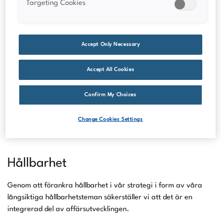
Targeting Cookies
Finansiella rapporter
Läs Vitrolife Groups finansiella rapporter, inklusive den
senaste versionen av års- och hållbarhetsredovisningen samt
Accept Only Necessary
delårsrapporter.
Accept All Cookies
Ta reda på mer
Confirm My Choices
Change Cookies Settings
Hållbarhet
Genom att förankra hållbarhet i vår strategi i form av våra
långsiktiga hållbarhetsteman säkerställer vi att det är en
integrerad del av affärsutvecklingen.