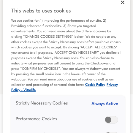
IR-kontakt
This website uses cookies
Cecilia Möllerstrandh
We use cookies for: 1) Improving the performance of our site. 2)
Providing enhanced functionality. 3) Show you targeted
Välkommen att kontakta oss om du har frågor om
advertisements. You can read more about the different cookies by
clicking “CHANGE COOKIES SETTINGS” below. We do not place any
Vitrolife Group i relation till investeringar och
other cookies except the Strictly Necessary ones before you have chosen
noteringen på Nasdaq Stockholm.
which cookies you want to accept. By clicking 'ACCEPT ALL COOKIES'
you consent to all purposes, ‘ACCEPT ONLY NECESSARY’ you decline all
+46 761 17 02 74
purposes except the Strictly Necessary ones. You can also choose to
indicate what purposes you will consent to using the Checkboxes and
press “CONFIRM MY CHOICES”. You can always withdraw your consent
investors@vitrolife.com
by pressing the small cookie icon in the lower-left corner of the
webpage. You can read more about our use of cookies as well as our
collection and processing of personal data here:
Cookie Policy
Privacy
Policy - Vitrolife
Strictly Necessary Cookies
Always Active
Performance Cookies