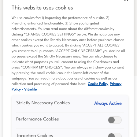
This website uses cookies
We use cookies for: 1) Improving the performance of our site. 2)
Providing enhanced functionality. 3) Show you targeted
advertisements. You can read more about the different cookies by
clicking “CHANGE COOKIES SETTINGS” below. We do not place any
other cookies except the Strictly Necessary ones before you have chosen
which cookies you want to accept. By clicking 'ACCEPT ALL COOKIES'
you consent to all purposes, ‘ACCEPT ONLY NECESSARY’ you decline all
purposes except the Strictly Necessary ones. You can also choose to
indicate what purposes you will consent to using the Checkboxes and
press “CONFIRM MY CHOICES”. You can always withdraw your consent
by pressing the small cookie icon in the lower-left corner of the
webpage. You can read more about our use of cookies as well as our
collection and processing of personal data here:
Cookie Policy
Privacy
Policy - Vitrolife
Strictly Necessary Cookies
Always Active
Finansiella rapporter
Performance Cookies
Läs Vitrolife Groups finansiella rapporter, inklusive den
Targeting Cookies